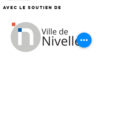
Avec le soutien de
"Un espace pour
et par les
jeunes"
MJ Squad asbl - Maison des
jeunes de Nivelles
Rue de Charleroi 21a -1400