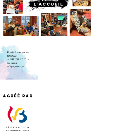
L'accueil
Plus d'informations par
téléphone
au 0471/59 67 13 ou
par mail à
info@mjsquad.be
Agréé par